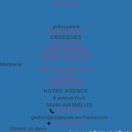
Nous contacter
prévoyance
Prévoir ses obsèques
OBSÈQUES
Nos avis de décès
Organiser des obsèques
Nos articles et fleurs de deuil
Démarches administratives
Marbrerie
Choisir un monument funéraire
Concession
Caveau ou cavurne
Entretien de tombe
NOTRE AGENCE
6 avenue Foch
59440 AVESNELLES
0 800 400 115
gestion@obseques-en-france.com
Notre site internet
Obtenir un devis