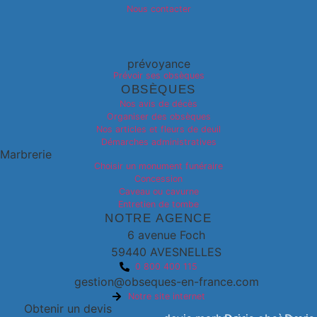
Nous contacter
prévoyance
Prévoir ses obsèques
OBSÈQUES
Nos avis de décès
Organiser des obsèques
Nos articles et fleurs de deuil
Démarches administratives
Marbrerie
Choisir un monument funéraire
Concession
Caveau ou cavurne
Entretien de tombe
NOTRE AGENCE
6 avenue Foch
59440 AVESNELLES
0 800 400 115
gestion@obseques-en-france.com
Notre site internet
Obtenir un devis