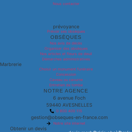
Nous contacter
prévoyance
Prévoir ses obsèques
OBSÈQUES
Nos avis de décès
Organiser des obsèques
Nos articles et fleurs de deuil
Démarches administratives
Marbrerie
Choisir un monument funéraire
Concession
Caveau ou cavurne
Entretien de tombe
NOTRE AGENCE
6 avenue Foch
59440 AVESNELLES
0 800 400 115
gestion@obseques-en-france.com
Notre site internet
Obtenir un devis